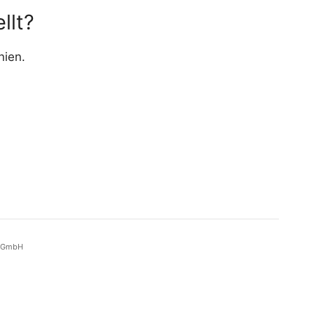
llt?
nien.
r GmbH