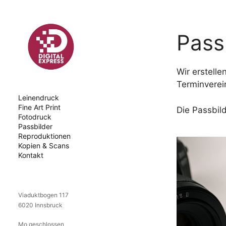
Zum
Inhalt
springen
Pass
Wir erstell
Terminverei
Leinendruck
Fine Art Print
Die Passbil
Fotodruck
Passbilder
Reproduktionen
Kopien & Scans
Kontakt
Viaduktbogen 117
6020 Innsbruck
Mo geschlossen