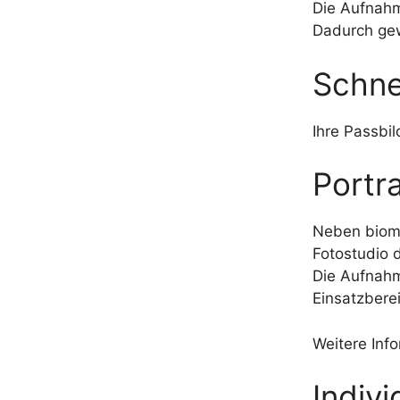
Die Aufnahm
Dadurch gew
Schnel
Ihre Passbi
Portr
Neben biome
Fotostudio d
Die Aufnahm
Einsatzbere
Weitere Inf
Indiv