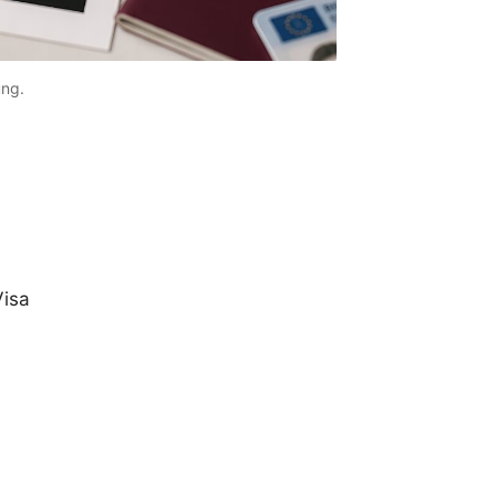
ung.
Visa