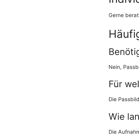
Gerne berat
Häufi
Benötig
Nein, Passb
Für we
Die Passbil
Wie lan
Die Aufnahm